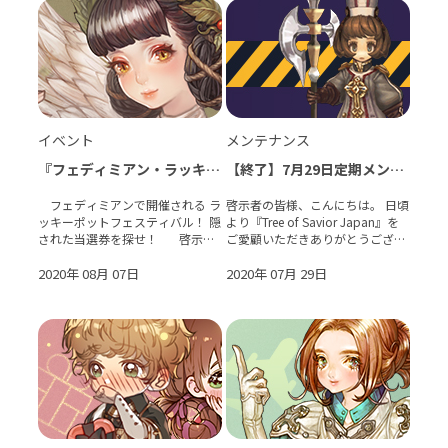
イベント
メンテナンス
『フェディミアン・ラッキー
【終了】7月29日定期メンテ
ポットフェスティバル！』イ
ナンスのお知らせ
ベント開催！
フェディミアンで開催される ラ
啓示者の皆様、こんにちは。 日頃
ッキーポットフェスティバル！ 隠
より『Tree of Savior Japan』を
された当選券を探せ！ 啓示者
ご愛顧いただきありがとうござい
の皆様、こんにちは。 日頃より
ます。 下記の日程で定期メンテ
『Tree of Savior Japan』をご愛
2020年 08月 07日
ナンスを実施いたします。 【メ
2020年 07月 29日
顧いただきありがとうございます
ンテナンス時間】 2020年7月29
�
日(水) 11:0