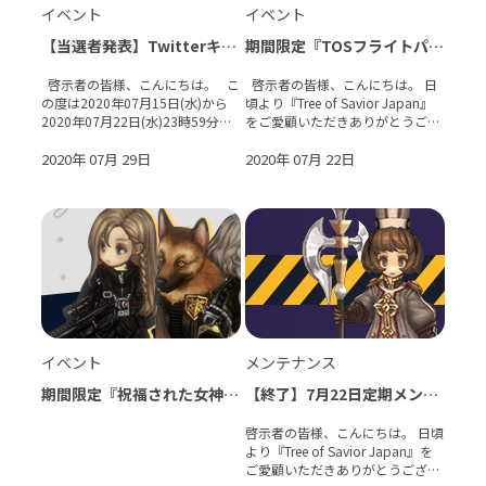
イベント
イベント
【当選者発表】Twitterキャ
期間限定『TOSフライトパッ
ンペーン『TOS特殊対応チー
ケージ』販売開始！
ム・コスチューム』をGETし
啓示者の皆様、こんにちは。 こ
啓示者の皆様、こんにちは。 日
よう！
の度は2020年07月15日(水)から
頃より『Tree of Savior Japan』
2020年07月22日(水)23時59分ま
をご愛顧いただきありがとうござ
で開催しておりました Twitterキ
います。 7月22日(水)メンテナン
ャンペーン『TOS特殊対応チー
2020年 07月 29日
ス後より、『TOSフライトパッケ
2020年 07月 22日
ム・コスチューム』をGETしよ
ージ』を販売いたします。 【販
う！にご応募いただき、誠にあり
売期間】
がと
イベント
メンテナンス
期間限定『祝福された女神の
【終了】7月22日定期メンテ
キューブ：TOS特殊対応チー
ナンスのお知らせ
ム』販売開始！
啓示者の皆様、こんにちは。 日頃
より『Tree of Savior Japan』を
ご愛顧いただきありがとうござい