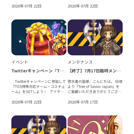
ます。 下記の日程で定期メンテ
2020年 07月 22日
ナンスを実施いたします。
2020年 07月 22日
【メンテナンス時間】 2020年7
月22日(�
イベント
メンテナンス
Twitterキャンペーン『TOS
【終了】7月17日臨時メンテ
特殊対応チーム・コスチュー
ナンスのお知らせ
ム』をGETしよう！
Twitterキャンペーンに参加して
啓示者の皆様、こんにちは。 日頃
『TOS特殊対応チーム・コスチュ
より『Tree of Savior Japan』を
ーム』をGETしよう！ アイテム
ご愛顧いただきありがとうござい
GETのチャンス！お見逃しなく！
ます。 本日臨時メンテナンスを実
啓示者の皆様、こんにちは。
2020年 07月 22日
施させていただきます。 【臨時
2020年 07月 17日
日頃より『Tree of Savior
メンテナンス予定時間】 &n
Japan』を�