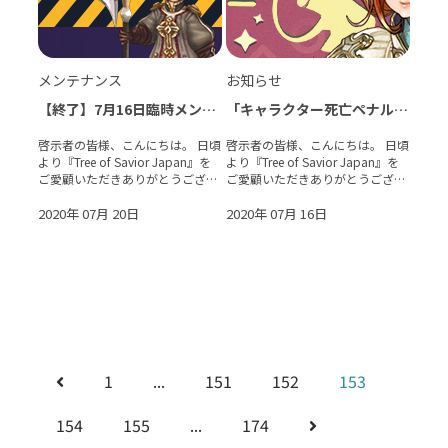
メンテナンス
お知らせ
【終了】7月16日臨時メンテ
「キャラクター死亡ペナルテ
ナンスのお知らせ
ィー」機能一時停止のお知ら
【2020/07/16 19:48 更新】
せ
啓示者の皆様、こんにちは。 日頃
啓示者の皆様、こんにちは。 日頃
より『Tree of Savior Japan』を
より『Tree of Savior Japan』を
ご愛顧いただきありがとうござい
ご愛顧いただきありがとうござい
ます。 現在以下の問題を確認し
ます。 現在「キャラクターの死
ております。 【確認中の問題】
2020年 07月 20日
亡ペナルティー」及びジェムのド
2020年 07月 16日
・バラックに戻った後、再びゲ
ロップに関して不具合を確認して
ーム�
おります。 啓示者様�
1
...
151
152
153
154
155
...
174