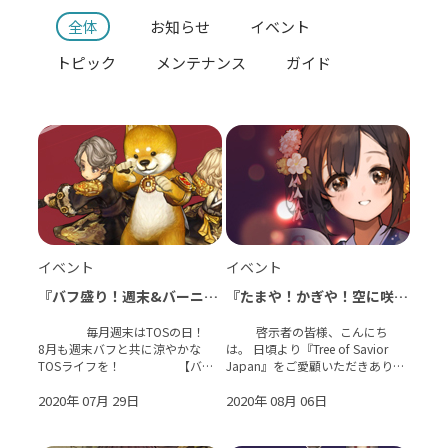
全体
お知らせ
イベント
トピック
メンテナンス
ガイド
イベント
イベント
『バフ盛り！週末&バーニン
『たまや！かぎや！空に咲く
グ！《2020年8月》』
華と夏祭り』イベント開催！
【2020/08/06 13:00 更新】
毎月週末はTOSの日！
啓示者の皆様、こんにち
8月も週末バフと共に涼やかな
は。 日頃より『Tree of Savior
TOSライフを！ 【バフ
Japan』をご愛顧いただきありが
詳細案内】 ・チャレンジモ
とうございます。 2020年7月29
2020年 07月 29日
日（水）メンテナンス後 より、イ
2020年 08月 06日
ベント『たまや！かぎや！空に咲
く華