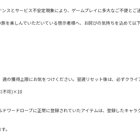
テナンスとサービス不安定現象により、ゲームプレイに多大なご不便とご
者としての旅を楽しんでいただいている啓示者様へ、お詫びの気持ちを込めて
、週の獲得上限にお気をつけください。翌週リセット後は、必ずクライ
引不可)×10
ルドワードローブに正常に登録されていたアイテムは、登録したキャラ
ます。