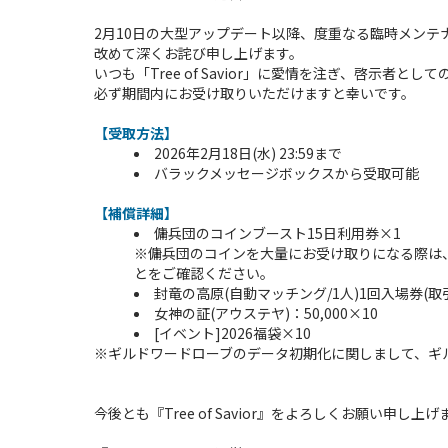
2月10日の大型アップデート以降、度重なる臨時メン
改めて深くお詫び申し上げます。
いつも「Tree of Savior」に愛情を注ぎ、啓示
必ず期間内にお受け取りいただけますと幸いです。
【受取方法】
2026年2月18日(水) 23:59まで
バラックメッセージボックスから受取可能
【補償詳細】
傭兵団のコインブースト15日利用券×1
※傭兵団のコインを大量にお受け取りになる際は
とをご確認ください。
封竜の高原(自動マッチング/1人)1回入場券(取
女神の証(アウステヤ)：50,000×10
[イベント]2026福袋×10
※ギルドワードローブのデータ初期化に関しまして、ギ
今後とも『Tree of Savior』をよろしくお願い申し上げ