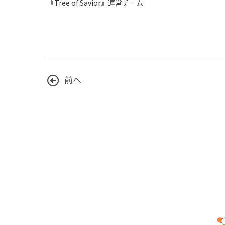
『Tree of Savior』運営チーム
前へ