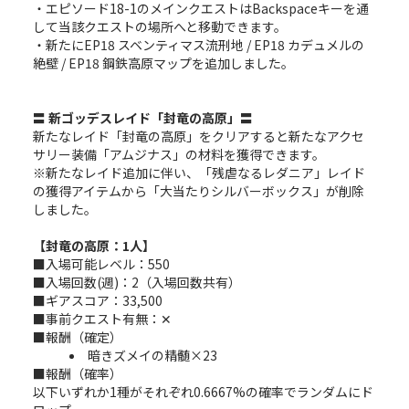
・エピソード18-1のメインクエストはBackspaceキーを通
して当該クエストの場所へと移動できます。
・新たにEP18 スベンティマス流刑地 / EP18 カデュメルの
絶壁 / EP18 鋼鉄高原マップを追加しました。
〓 新ゴッデスレイド「封竜の高原」〓
新たなレイド「封竜の高原」をクリアすると新たなアクセ
サリー装備「アムジナス」の材料を獲得できます。
※新たなレイド追加に伴い、「残虐なるレダニア」レイド
の獲得アイテムから「大当たりシルバーボックス」が削除
しました。
【封竜の高原：1人】
■入場可能レベル：550
■入場回数(週)：2（入場回数共有）
■ギアスコア：33,500
■事前クエスト有無：✕
■報酬（確定）
暗きズメイの精髄×23
■報酬（確率）
以下いずれか1種がそれぞれ0.6667%の確率でランダムにド