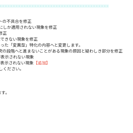
ストの不具合を修正
にしか適用されない現象を修正
修正
録できない現象を修正
った「変異型」特化の内容へと変更します。
次の段階へと進まないことがある現象の原因と疑わしき部分を修正
クが表示されない現象
に表示されない現象
【追加】
しください。
ます。