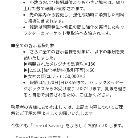
小数点および報酬単位よりも小さい場合は、繰り
上げた数で報酬が支給されます。
先の案内から変更し、強化成功時に消費した材料
も補填に含まれます。
報酬は問題発生～修正の間に強化を実行したキャ
ラクターのマーケット受取箱へ支給されます。
■全ての啓示者様対象
さらに全ての啓示者様を対象に、以下の報酬を支
給いたしました。
▶精製されたメレジナの黒真珠×150
▶[Lv.510]強化補助材(取引不可)×60
▶女神の証(ユラテ)：50,000×2
報酬は4月20日(日)23:59まで、バラックメッセー
ジボックスからお受け取りいただけます。期限を過ぎ
ると自動で消去されるため、ご注意ください。
啓示者の皆様におかれましては、上記の内容についてご理
解とご了承の程よろしくお願いいたします。
今後とも「Tree of Savior」をよろしくお願いいたします。
「Tree of Savior」運営チーム