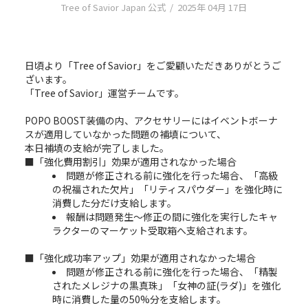
Tree of Savior Japan 公式
/
2025年 04月 17日
日頃より「Tree of Savior」をご愛顧いただきありがとうご
ざいます。
「Tree of Savior」運営チームです。
POPO BOOST装備の内、アクセサリーにはイベントボーナ
スが適用していなかった問題の補填について、
本日補填の支給が完了しました。
■「強化費用割引」効果が適用されなかった場合
問題が修正される前に強化を行った場合、「高級
の祝福された欠片」「リティスパウダー」を強化時に
消費した分だけ支給します。
報酬は問題発生～修正の間に強化を実行したキャ
ラクターのマーケット受取箱へ支給されます。
■「強化成功率アップ」効果が適用されなかった場合
問題が修正される前に強化を行った場合、「精製
されたメレジナの黒真珠」「女神の証(ラダ)」を強化
時に消費した量の50%分を支給します。