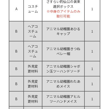
さすらい釣仙公の装束
コスチ
選択ボックス
A
1
ューム
※中身のアイテムのみ
取引可能
ヘアコ
アニマル幼稚園あひる
B
スチュ
1
キャップ
ーム
ヘアコ
アニマル幼稚園きつね
B
スチュ
1
ベレー帽
ーム
外見変
アニマル幼稚園シャボ
B
1
更材料
ン玉ツーハンドソード
外見変
アニマル幼稚園わたあ
B
1
更材料
めメイス
外見変
アニマル幼稚園アヒル
B
1
更材料
ツーハンドメイス