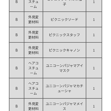
B
スチュ
1
子
ーム
外見変
B
ピクニックソード
1
更材料
外見変
B
ピクニックスタッフ
1
更材料
外見変
B
ピクニックキャノン
1
更材料
ヘアコ
ユニコーンパジャマアイ
B
スチュ
1
マスク
ーム
ヘアコ
ユニコーンパジャマカチ
B
スチュ
1
ューシャ
ーム
外見変
ユニコーンパジャマメイ
B
1
更材料
ス