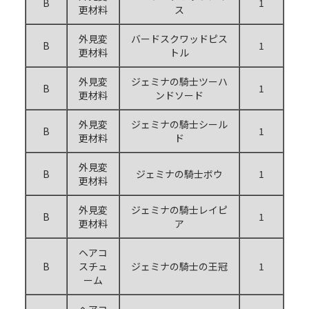
B
1
更材料
ス
外見変
バードスクワッドピス
B
1
更材料
トル
外見変
ジェミナの騎士ツーハ
B
1
更材料
ンドソード
外見変
ジェミナの騎士シール
B
1
更材料
ド
外見変
B
ジェミナの騎士ボウ
1
更材料
外見変
ジェミナの騎士レイピ
B
1
更材料
ア
ヘアコ
B
スチュ
ジェミナの騎士の王冠
1
ーム
ヘアコ