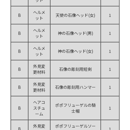
ヘルメ
B
天使の石像ヘッド(女)
1
ット
ヘルメ
B
神の石像ヘッド(男)
1
ット
ヘルメ
B
神の石像ヘッド(女)
1
ット
外見変
B
石像の彫刻用短剣
1
更材料
外見変
B
石像の彫刻用ハンマー
1
更材料
ヘアコ
ポポフリューゲルの騎
B
スチュ
1
士帽
ーム
外見変
ポポフリューゲルソー
B
1