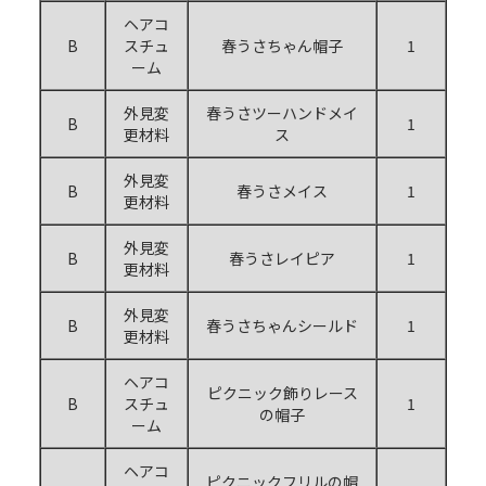
ヘアコ
B
スチュ
春うさちゃん帽子
1
ーム
外見変
春うさツーハンドメイ
B
1
更材料
ス
外見変
B
春うさメイス
1
更材料
外見変
B
春うさレイピア
1
更材料
外見変
B
春うさちゃんシールド
1
更材料
ヘアコ
ピクニック飾りレース
B
スチュ
1
の帽子
ーム
ヘアコ
ピクニックフリルの帽