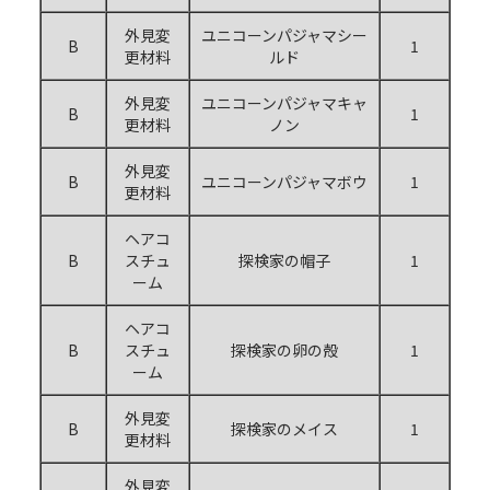
外見変
ユニコーンパジャマシー
B
1
更材料
ルド
外見変
ユニコーンパジャマキャ
B
1
更材料
ノン
外見変
B
ユニコーンパジャマボウ
1
更材料
ヘアコ
B
スチュ
探検家の帽子
1
ーム
ヘアコ
B
スチュ
探検家の卵の殻
1
ーム
外見変
B
探検家のメイス
1
更材料
外見変