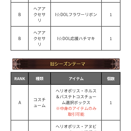
ヘアア
B
クセサ
I☆DOLフラワーリボン
1
リ
ヘアア
B
クセサ
I☆DOL応援ハチマキ
1
リ
RANK
種類
アイテム
個数
ヘリオポリス・ホルス
＆バステトコスチュー
コスチ
A
ム選択ボックス
1
ューム
※中身のアイテムのみ
取引可能
ヘリオポリス・アヌビ