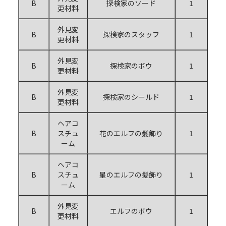
B
探検家のソード
1
更材料
外見変
B
探検家のスタッフ
1
更材料
外見変
B
探検家のボウ
1
更材料
外見変
B
探検家のシールド
1
更材料
ヘアコ
B
スチュ
花のエルフの髪飾り
1
ーム
ヘアコ
B
スチュ
星のエルフの髪飾り
1
ーム
外見変
B
エルフのボウ
1
更材料