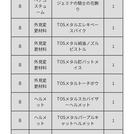
ジェミナの騎士の花飾
B
スチュ
1
り
ーム
外見変
TOSメタルエレキベー
B
1
更材料
スパイク
外見変
TOSメタル給油ノズル
B
1
更材料
ピストル
外見変
TOSメタル釘バットメ
B
1
更材料
イス
外見変
B
TOSメタルトーチボウ
1
更材料
ヘルメ
TOSメタルスカバイザ
B
1
ット
ーヘルメット
ヘルメ
TOSメタルパープルキ
B
1
ット
ャットヘルメット