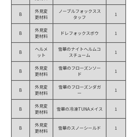
外見変
ノーブルフォックスス
B
1
更材料
タッフ
外見変
B
ドレフォックスボウ
1
更材料
ヘルメ
雪華のナイトヘルムコ
B
1
ット
スチューム
外見変
雪華のフローズンソー
B
1
更材料
ド
外見変
雪華のフローズンダガ
B
1
更材料
ー
外見変
B
雪華の冷凍TUNAメイス
1
更材料
外見変
B
雪華のスノーシールド
1
更材料