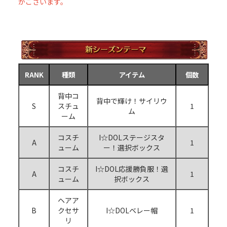
がございます。
RANK
種類
アイテム
個数
背中コ
背中で輝け！サイリウ
S
スチュ
1
ム
ーム
コスチ
I☆DOLステージスタ
A
1
ューム
ー！選択ボックス
コスチ
I☆DOL応援勝負服！選
A
1
ューム
択ボックス
ヘアア
B
クセサ
I☆DOLベレー帽
1
リ