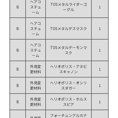
ヘアコ
TOSメタルライダーゴ
B
スチュ
1
ーグル
ーム
ヘアコ
B
スチュ
TOSメタルデスマスク
1
ーム
ヘアコ
TOSメタルデーモンマ
B
スチュ
1
スク
ーム
外見変
ヘリオポリス・アヌビ
B
1
更材料
スキャノン
外見変
ヘリオポリス・オシリ
B
1
更材料
スダガー
外見変
ヘリオポリス・ホルス
B
1
更材料
スピア
フォーチュンアルカナ
外見変