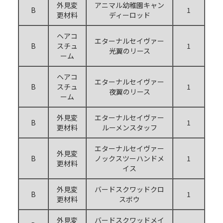
外見変
アニマル幼稚園キャン
B
1
更材料
ディーロッド
ヘアコ
エターナルセイヴァー
B
スチュ
1
光翼のリース
ーム
ヘアコ
エターナルセイヴァー
B
スチュ
1
夜翼のリース
ーム
外見変
エターナルセイヴァー
B
1
更材料
ルーメンスタッフ
エターナルセイヴァー
外見変
B
ノックスツーハンドメ
1
更材料
イス
外見変
バードスクワッドクロ
B
1
更材料
スボウ
外見変
バードスクワッドメイ