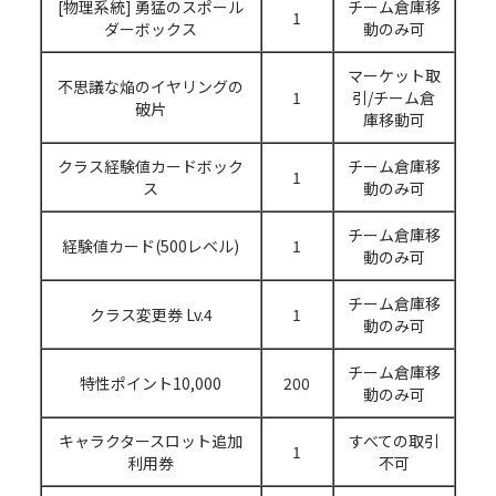
[物理系統] 勇猛のスポール
チーム倉庫移
1
ダーボックス
動のみ可
マーケット取
不思議な焔のイヤリングの
1
引/チーム倉
破片
庫移動可
クラス経験値カードボック
チーム倉庫移
1
ス
動のみ可
チーム倉庫移
経験値カード(500レベル)
1
動のみ可
チーム倉庫移
クラス変更券 Lv.4
1
動のみ可
チーム倉庫移
特性ポイント10,000
200
動のみ可
キャラクタースロット追加
すべての取引
1
利用券
不可