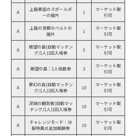
上級勇猛のスポールダ
マーケット取
A
1
ーの破片
引可
上級の洞察のベルトの
マーケット取
A
1
破片
引可
絶望の島(自動マッチン
マーケット取
A
5
グ/1人)1回入場券
引可
マーケット取
A
絶望の島：1人倍数券
3
引可
夢幻の森(自動マッチン
マーケット取
A
10
グ/1人)1回入場券
引可
深淵の観測者(自動マッ
マーケット取
A
10
チング/1人)1回入場券
引可
チャレンジモード：分
マーケット取
A
10
裂特異点追加報酬券
引可