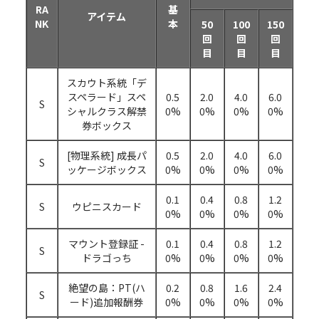
RA
基
アイテム
NK
本
50
100
150
回
回
回
目
目
目
スカウト系統「デ
スペラード」スペ
0.5
2.0
4.0
6.0
S
シャルクラス解禁
0%
0%
0%
0%
券ボックス
[物理系統] 成長パ
0.5
2.0
4.0
6.0
S
ッケージボックス
0%
0%
0%
0%
0.1
0.4
0.8
1.2
S
ウピニスカード
0%
0%
0%
0%
マウント登録証 -
0.1
0.4
0.8
1.2
S
ドラゴっち
0%
0%
0%
0%
絶望の島：PT(ハ
0.2
0.8
1.6
2.4
S
ード)追加報酬券
0%
0%
0%
0%