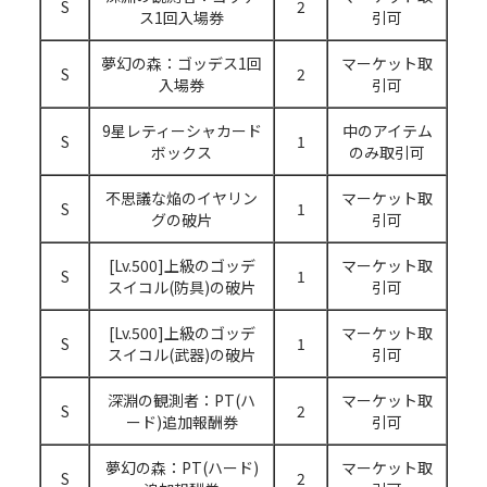
S
2
ス1回入場券
引可
夢幻の森：ゴッデス1回
マーケット取
S
2
入場券
引可
9星レティーシャカード
中のアイテム
S
1
ボックス
のみ取引可
不思議な焔のイヤリン
マーケット取
S
1
グの破片
引可
[Lv.500]上級のゴッデ
マーケット取
S
1
スイコル(防具)の破片
引可
[Lv.500]上級のゴッデ
マーケット取
S
1
スイコル(武器)の破片
引可
深淵の観測者：PT(ハ
マーケット取
S
2
ード)追加報酬券
引可
夢幻の森：PT(ハード)
マーケット取
S
2