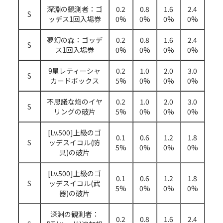
深淵の観測者：ゴ
0.2
0.8
1.6
2.4
S
ッデス1回入場券
0%
0%
0%
0%
夢幻の森：ゴッデ
0.2
0.8
1.6
2.4
S
ス1回入場券
0%
0%
0%
0%
9星レティーシャ
0.2
1.0
2.0
3.0
S
カードボックス
5%
0%
0%
0%
不思議な焔のイヤ
0.2
1.0
2.0
3.0
S
リングの破片
5%
0%
0%
0%
[Lv.500]上級のゴ
0.1
0.6
1.2
1.8
S
ッデスイコル(防
5%
0%
0%
0%
具)の破片
[Lv.500]上級のゴ
0.1
0.6
1.2
1.8
S
ッデスイコル(武
5%
0%
0%
0%
器)の破片
深淵の観測者：
0.2
0.8
1.6
2.4