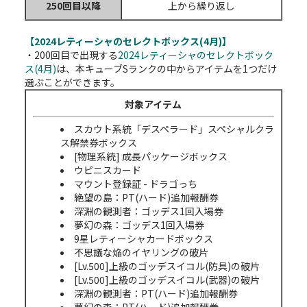
250回目以降
上から繰り返し
【2024レティーシャの
セレクトボックス(4月)】
・200回目で出現する
2024レティーシャのセレクトボック
ス(4月)
は、本キューブSランクの中からアイテムを1つだけ
選ぶことができます。
対象アイテム
スカウト系統「デスペラード」スペシャルクラ
ス解禁券ボックス
[物理系統] 成長パッケージボックス
ウピニスカード
マウント登録証 - ドラゴっち
絶望の島：PT(ハード)追加報酬券
深淵の観測者：ゴッデス1回入場券
夢幻の森：ゴッデス1回入場券
9星レティーシャカードボックス
不思議な焔のイヤリングの破片
[Lv.500]上級のゴッデスイコル(防具)の破片
[Lv.500]上級のゴッデスイコル(武器)の破片
深淵の観測者：PT(ハード)追加報酬券