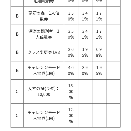
追加報酬券
0%
0%
5%
夢幻の森：1人倍
3.5
3.4
1.7
B
数券
0%
1%
1%
深淵の観測者：1
3.5
3.4
1.7
B
人倍数券
0%
1%
1%
2.0
1.9
0.9
B
クラス変更券 Lv.3
0%
5%
8%
チャレンジモード
4.0
3.9
1.9
B
入場券(1回)
0%
0%
5%
15.
女神の証(ラダ)：
C
00
10,000
%
12.
チャレンジモード
C
00
入場券(1回)
%