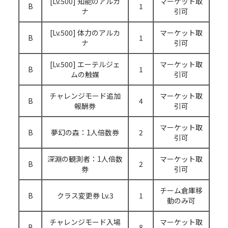
[Lv.500] 知能のアルカ
マーケット取
B
1
ナ
引可
[Lv.500] 体力のアルカ
マーケット取
B
1
ナ
引可
[Lv.500] エーテルジェ
マーケット取
B
1
ムの触媒
引可
チャレンジモード追加
マーケット取
B
4
報酬券
引可
マーケット取
B
夢幻の森：1人倍数券
2
引可
深淵の観測者：1人倍数
マーケット取
B
2
券
引可
チーム倉庫移
B
クラス変更券 Lv.3
1
動のみ可
チャレンジモード入場
マーケット取
B
8