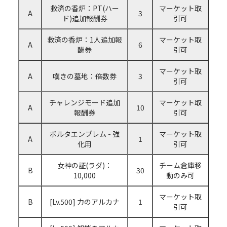
救済の香炉：PT(ハー
マーケット取
A
3
ド)追加報酬券
引可
救済の香炉：1人追加報
マーケット取
A
6
酬券
引可
マーケット取
A
嘆きの墓地：倍数券
3
引可
チャレンジモード追加
マーケット取
A
10
報酬券
引可
ボルタエンブレム - 強
マーケット取
A
1
化用
引可
女神の証(ラダ)：
チーム倉庫移
B
30
10,000
動のみ可
マーケット取
B
[Lv.500] 力のアルカナ
1
引可