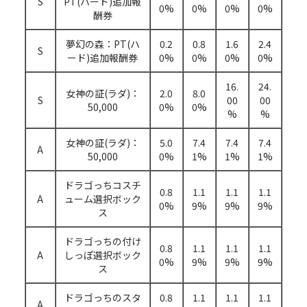
S
PT(ハード)追加報
0%
0%
0%
0%
酬券
夢幻の森：PT(ハ
0.2
0.8
1.6
2.4
S
ード)追加報酬券
0%
0%
0%
0%
16.
24.
女神の証(ラダ)：
2.0
8.0
S
00
00
50,000
0%
0%
%
%
女神の証(ラダ)：
5.0
7.4
7.4
7.4
A
50,000
0%
1%
1%
1%
ドラゴっちコスチ
0.8
1.1
1.1
1.1
A
ューム選択ボック
0%
9%
9%
9%
ス
ドラゴっちの付け
0.8
1.1
1.1
1.1
A
しっぽ選択ボック
0%
9%
9%
9%
ス
ドラゴっちのスタ
0.8
1.1
1.1
1.1
A