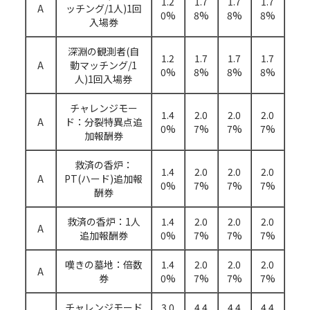
1.2
1.7
1.7
1.7
A
ッチング/1人)1回
0%
8%
8%
8%
入場券
深淵の観測者(自
1.2
1.7
1.7
1.7
A
動マッチング/1
0%
8%
8%
8%
人)1回入場券
チャレンジモー
1.4
2.0
2.0
2.0
A
ド：分裂特異点追
0%
7%
7%
7%
加報酬券
救済の香炉：
1.4
2.0
2.0
2.0
A
PT(ハード)追加報
0%
7%
7%
7%
酬券
救済の香炉：1人
1.4
2.0
2.0
2.0
A
追加報酬券
0%
7%
7%
7%
嘆きの墓地：倍数
1.4
2.0
2.0
2.0
A
券
0%
7%
7%
7%
チャレンジモード
3.0
4.4
4.4
4.4