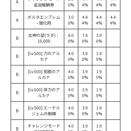
A
追加報酬券
0%
4%
4%
4%
ボルタエンブレム
3.0
4.4
4.4
4.4
A
- 強化用
0%
4%
4%
4%
女神の証(ラダ)：
8.0
7.8
3.9
B
10,000
0%
0%
0%
[Lv.500] 力のアル
4.0
3.9
1.9
B
カナ
0%
0%
5%
[Lv.500] 知能のア
4.0
3.9
1.9
B
ルカナ
0%
0%
5%
[Lv.500] 体力のア
4.0
3.9
1.9
B
ルカナ
0%
0%
5%
[Lv.500] エーテル
4.0
3.9
1.9
B
ジェムの触媒
0%
0%
5%
チャレンジモード
4.0
3.9
1.9
B