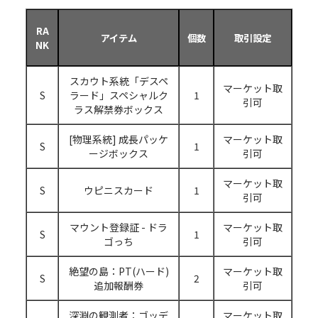
RA
アイテム
個数
取引設定
NK
スカウト系統「デスペ
マーケット取
S
ラード」スペシャルク
1
引可
ラス解禁券ボックス
[物理系統] 成長パッケ
マーケット取
S
1
ージボックス
引可
マーケット取
S
ウピニスカード
1
引可
マウント登録証 - ドラ
マーケット取
S
1
ゴっち
引可
絶望の島：PT(ハード)
マーケット取
S
2
追加報酬券
引可
深淵の観測者：ゴッデ
マーケット取