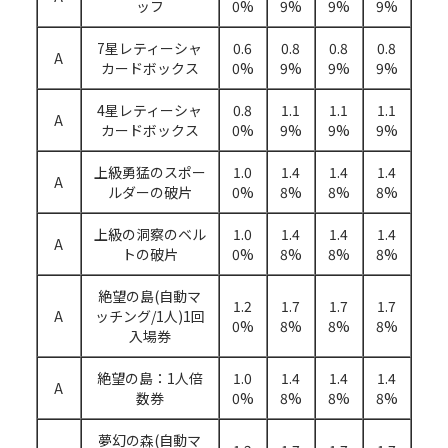
ッフ
0%
9%
9%
9%
7星レティーシャ
0.6
0.8
0.8
0.8
A
カードボックス
0%
9%
9%
9%
4星レティーシャ
0.8
1.1
1.1
1.1
A
カードボックス
0%
9%
9%
9%
上級勇猛のスポー
1.0
1.4
1.4
1.4
A
ルダーの破片
0%
8%
8%
8%
上級の洞察のベル
1.0
1.4
1.4
1.4
A
トの破片
0%
8%
8%
8%
絶望の島(自動マ
1.2
1.7
1.7
1.7
A
ッチング/1人)1回
0%
8%
8%
8%
入場券
絶望の島：1人倍
1.0
1.4
1.4
1.4
A
数券
0%
8%
8%
8%
夢幻の森(自動マ