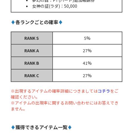
夢幻の森：PT(ハード)追加報酬券
女神の証(ラダ)：50,000
♦
各ランクごとの確率
♦
RANK S
5%
RANK A
27%
RANK B
41%
RANK C
27%
※出現するアイテムの確率詳細につきましては
コチラ
をご
確認ください。
※アイテムの出現率に関するお問い合わせにはお答えでき
ません。
♦
獲得できるアイテム一覧
♦